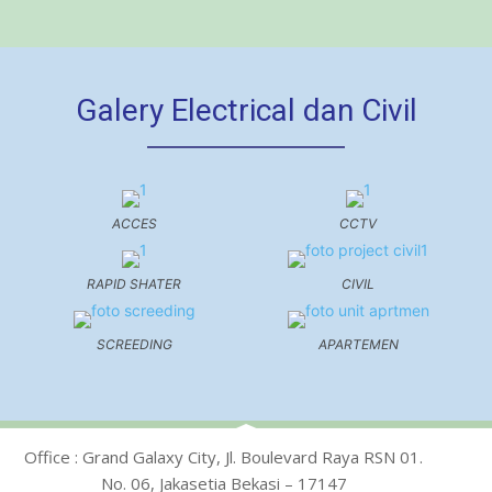
Galery Electrical dan Civil
ACCES
CCTV
RAPID SHATER
CIVIL
SCREEDING
APARTEMEN
Office : Grand Galaxy City, Jl. Boulevard Raya RSN 01.
No. 06, Jakasetia Bekasi – 17147